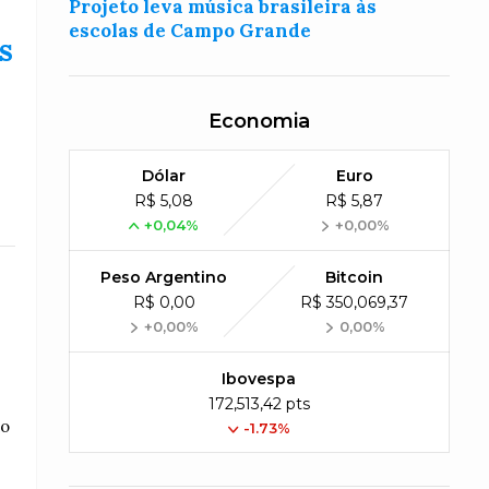
Projeto leva música brasileira às
escolas de Campo Grande
s
Economia
Dólar
Euro
R$ 5,08
R$ 5,87
+0,04%
+0,00%
Peso Argentino
Bitcoin
R$ 0,00
R$ 350,069,37
+0,00%
0,00%
Ibovespa
172,513,42 pts
do
-1.73%