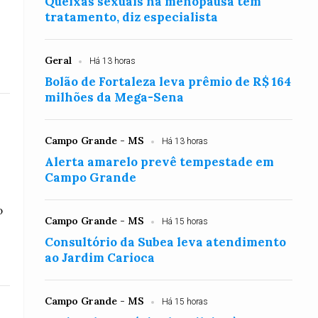
Queixas sexuais na menopausa têm
tratamento, diz especialista
Geral
Há 13 horas
Bolão de Fortaleza leva prêmio de R$ 164
milhões da Mega-Sena
Campo Grande - MS
Há 13 horas
Alerta amarelo prevê tempestade em
Campo Grande
o
Campo Grande - MS
Há 15 horas
Consultório da Subea leva atendimento
ao Jardim Carioca
Campo Grande - MS
Há 15 horas