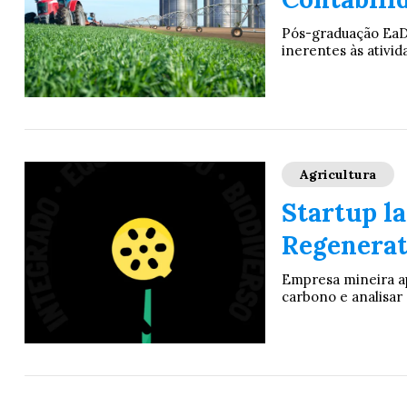
Pós-graduação EaD 
inerentes às ativi
Agricultura
Startup la
Regenerat
Empresa mineira ap
carbono e analisar 