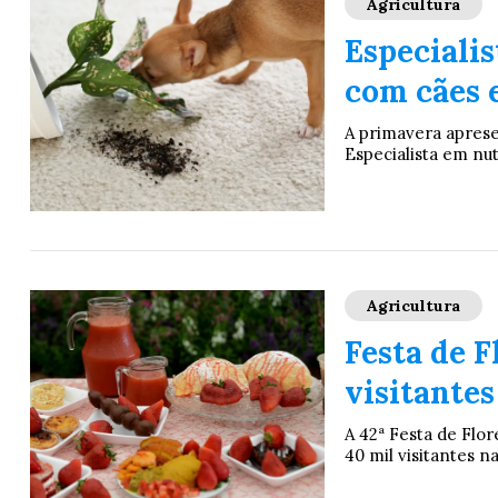
Agricultura
Especialis
com cães 
A primavera aprese
Especialista em nutr
Agricultura
Festa de F
visitantes
A 42ª Festa de Flo
40 mil visitantes n