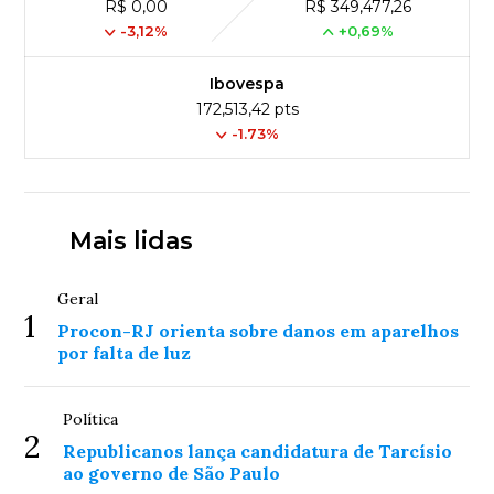
R$ 0,00
R$ 349,477,26
-3,12%
+0,69%
Ibovespa
172,513,42 pts
-1.73%
Mais lidas
Geral
1
Procon-RJ orienta sobre danos em aparelhos
por falta de luz
Política
2
Republicanos lança candidatura de Tarcísio
ao governo de São Paulo