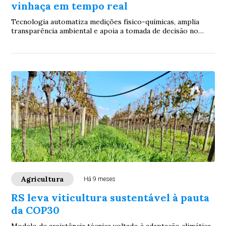
vinhaça em tempo real
Tecnologia automatiza medições físico-químicas, amplia
transparência ambiental e apoia a tomada de decisão no
setor sucroenergético.
Agricultura
Há 9 meses
RS leva viticultura sustentável à pauta
da COP30