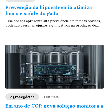
Prevenção da hipocalcemia otimiza
lucro e saúde do gado
Essa doença apresenta alta prevalência em fêmeas bovinas,
podendo causar prejuízos significativos na produção de
leite, sendo recomendado monitoram...
Agronegócios
Há 8 meses
Em ano de COP, nova solução monitora a