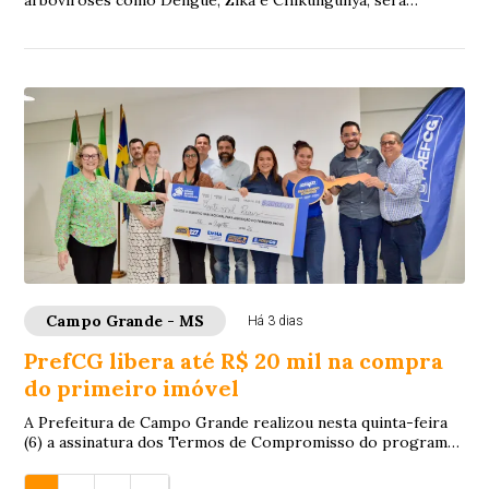
arboviroses como Dengue, Zika e Chikungunya, será
reforçado nesta sexta-feira (7), na região do...
Campo Grande - MS
Há 3 dias
PrefCG libera até R$ 20 mil na compra
do primeiro imóvel
A Prefeitura de Campo Grande realizou nesta quinta-feira
(6) a assinatura dos Termos de Compromisso do programa
“Bônus Sonho de Morar”. Ao todo, 14...