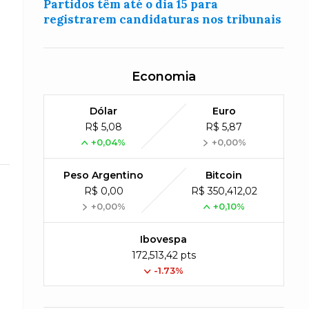
Partidos têm até o dia 15 para
registrarem candidaturas nos tribunais
Economia
Dólar
Euro
R$ 5,08
R$ 5,87
+0,04%
+0,00%
Peso Argentino
Bitcoin
R$ 0,00
R$ 350,412,02
+0,00%
+0,10%
Ibovespa
172,513,42 pts
-1.73%