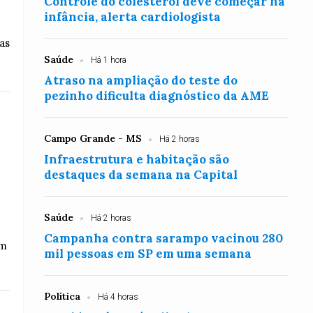
Controle do colesterol deve começar na
infância, alerta cardiologista
as
Saúde
Há 1 hora
Atraso na ampliação do teste do
pezinho dificulta diagnóstico da AME
Campo Grande - MS
Há 2 horas
Infraestrutura e habitação são
destaques da semana na Capital
Saúde
Há 2 horas
Campanha contra sarampo vacinou 280
om
mil pessoas em SP em uma semana
Política
Há 4 horas