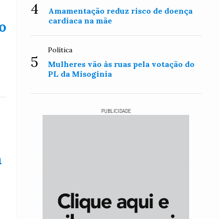
4
Amamentação reduz risco de doença
cardíaca na mãe
o
Política
5
Mulheres vão às ruas pela votação do
PL da Misoginia
PUBLICIDADE
m