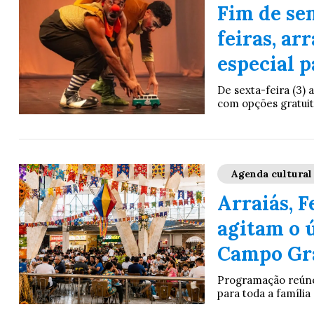
Fim de se
feiras, ar
especial p
De sexta-feira (3) 
com opções gratuit
Agenda cultural
Arraiás, F
agitam o 
Campo Gr
Programação reúne f
para toda a família