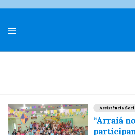
Assistência Soci
“Arraiá no
participa