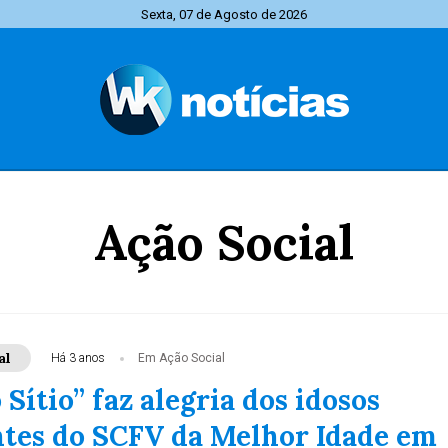
Sexta, 07 de Agosto de 2026
Ação Social
al
Há 3 anos
Em Ação Social
 Sítio” faz alegria dos idosos
ntes do SCFV da Melhor Idade em