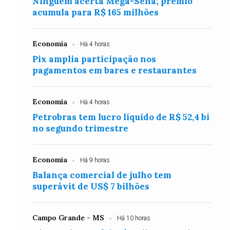
Ninguém acerta Mega-Sena; prêmio
acumula para R$ 165 milhões
Economia
Há 4 horas
Pix amplia participação nos
pagamentos em bares e restaurantes
Economia
Há 4 horas
Petrobras tem lucro líquido de R$ 52,4 bi
no segundo trimestre
Economia
Há 9 horas
Balança comercial de julho tem
superávit de US$ 7 bilhões
Campo Grande - MS
Há 10 horas