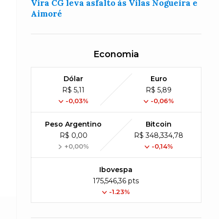
Vira CG leva asfalto às Vilas Nogueira e
Aimoré
Economia
Dólar
Euro
R$ 5,11
R$ 5,89
-0,03%
-0,06%
Peso Argentino
Bitcoin
R$ 0,00
R$ 348,334,78
+0,00%
-0,14%
Ibovespa
175,546,36 pts
-1.23%