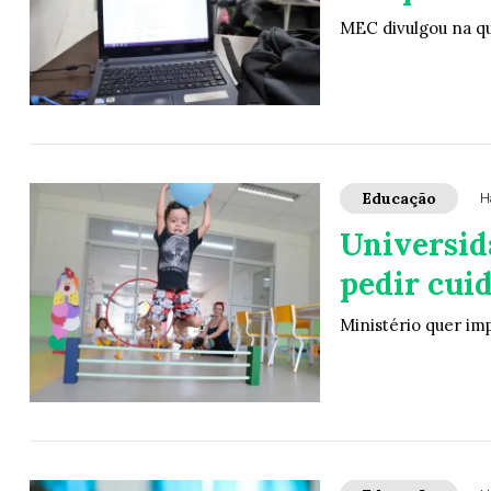
MEC divulgou na qu
Educação
H
Universid
pedir cui
Ministério quer im