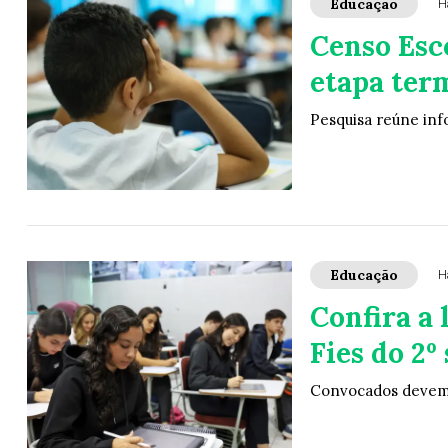
Educação
H
Censo Esco
etapa ter
Pesquisa reúne inf
Educação
H
Confira a 
Fies do 2º
Convocados devem c