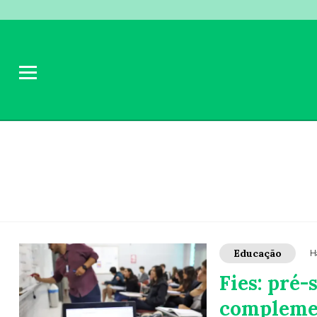
Educação
H
Fies: pré-
compleme