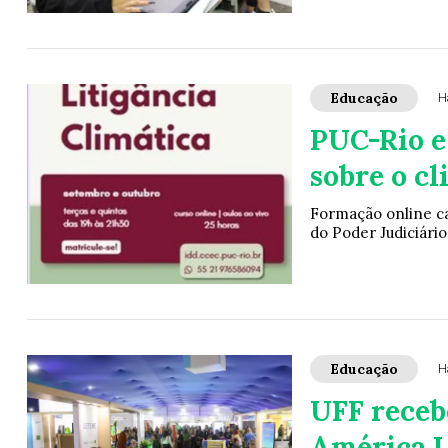
Educação
H
PUC-Rio e
sobre o c
Formação online cap
do Poder Judiciári
Educação
H
UFF recebe
América L