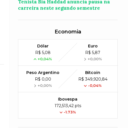
Tenista Bia Haddad anuncia pausa na
carreira neste segundo semestre
Economia
Dólar
Euro
R$ 5,08
R$ 5,87
+0,04%
+0,00%
Peso Argentino
Bitcoin
R$ 0,00
R$ 349,920,84
+0,00%
-0,04%
Ibovespa
172,513,42 pts
-1.73%