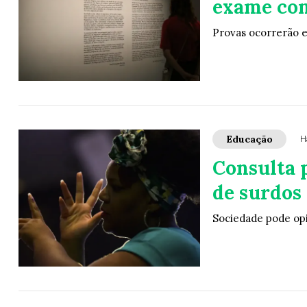
exame com
Provas ocorrerão e
Educação
H
Consulta 
de surdos
Sociedade pode opi