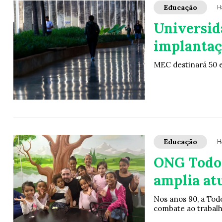
Educação
H
Universid
implantaç
MEC destinará 50 e
Educação
H
ONG Todos
amplia at
Nos anos 90, a Tod
combate ao trabalho