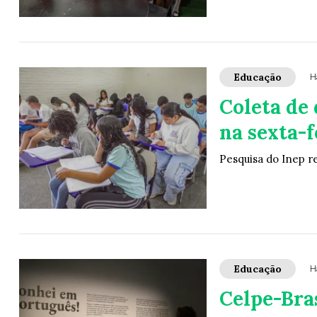
Educação
H
Coleta de 
na sexta-f
Pesquisa do Inep r
Educação
H
Celpe-Bras