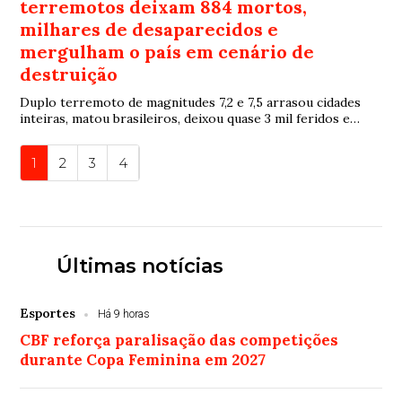
terremotos deixam 884 mortos,
milhares de desaparecidos e
mergulham o país em cenário de
destruição
Duplo terremoto de magnitudes 7,2 e 7,5 arrasou cidades
inteiras, matou brasileiros, deixou quase 3 mil feridos e
desencadeou uma das maiores operações humanitárias da
América Latina
1
2
3
4
Últimas notícias
Esportes
Há 9 horas
CBF reforça paralisação das competições
durante Copa Feminina em 2027