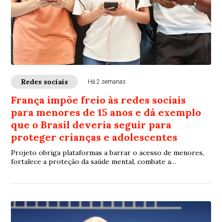
Redes sociais
Há 2 semanas
França impõe freio às redes sociais
para menores de 15 anos e dá exemplo
que o Brasil deveria seguir para
proteger crianças e adolescentes
Projeto obriga plataformas a barrar o acesso de menores,
fortalece a proteção da saúde mental, combate a
dependência digital e transfere às empresas a
responsabilidade pela verificação de idade, em vez de deixar
esse controle apenas para as famílias