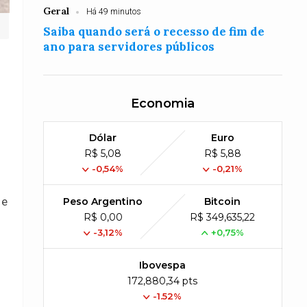
Geral
Há 49 minutos
Saiba quando será o recesso de fim de
ano para servidores públicos
Economia
Dólar
Euro
R$ 5,08
R$ 5,88
-0,54%
-0,21%
 e
Peso Argentino
Bitcoin
R$ 0,00
R$ 349,635,22
-3,12%
+0,75%
Ibovespa
172,880,34 pts
-1.52%