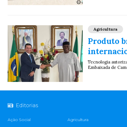
Agricultura
Produto b
internaci
Tecnologia autoriza
Embaixada de Camar
Editorias
Ação Social
Agricultura