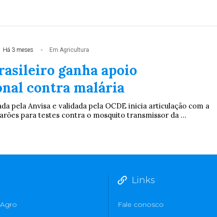
Há 3 meses
Em Agricultura
rasileiro ganha apoio
onal contra malária
da pela Anvisa e validada pela OCDE inicia articulação com a
ões para testes contra o mosquito transmissor da ...
Links
Agro
Fale conosco