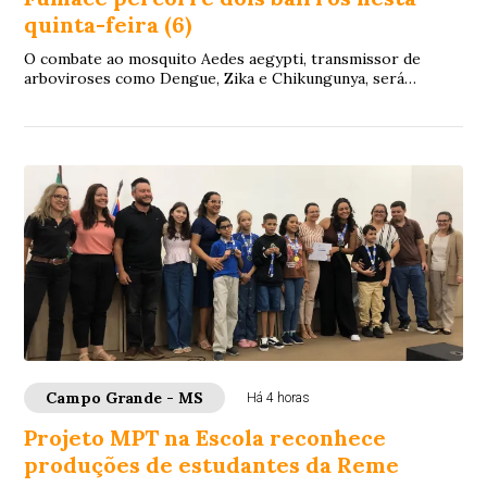
quinta-feira (6)
O combate ao mosquito Aedes aegypti, transmissor de
arboviroses como Dengue, Zika e Chikungunya, será
reforçado nesta quinta-feira (6), em dois bai...
Campo Grande - MS
Há 4 horas
Projeto MPT na Escola reconhece
produções de estudantes da Reme