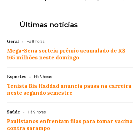
espaço seguro e equipes treinadas para reconhecer
pedidos de socorro
Últimas notícias
Geral
Há 8 horas
Mega-Sena sorteia prêmio acumulado de R$
165 milhões neste domingo
Esportes
Há 8 horas
Tenista Bia Haddad anuncia pausa na carreira
neste segundo semestre
Saúde
Há 9 horas
Paulistanos enfrentam filas para tomar vacina
contra sarampo