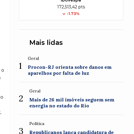
Ibovespa
172,513,42 pts
-1.73%
Mais lidas
Geral
1
Procon-RJ orienta sobre danos em
 o
aparelhos por falta de luz
a
Geral
2
ão
Mais de 26 mil imóveis seguem sem
energia no estado do Rio
,
Política
3
Republicanos lança candidatura de