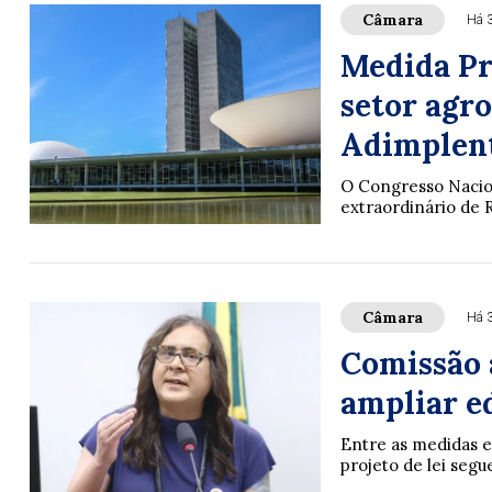
Câmara
Há 
Medida Pro
setor agr
Adimplen
O Congresso Nacion
extraordinário de 
Câmara
Há 
Comissão 
ampliar e
Entre as medidas e
projeto de lei seg