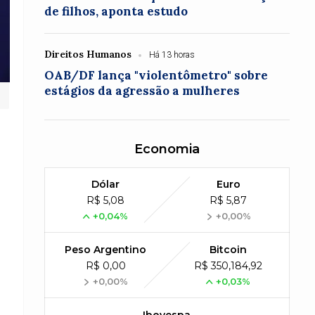
de filhos, aponta estudo
Direitos Humanos
Há 13 horas
OAB/DF lança "violentômetro" sobre
estágios da agressão a mulheres
Economia
Dólar
Euro
R$ 5,08
R$ 5,87
+0,04%
+0,00%
Peso Argentino
Bitcoin
R$ 0,00
R$ 350,184,92
+0,00%
+0,03%