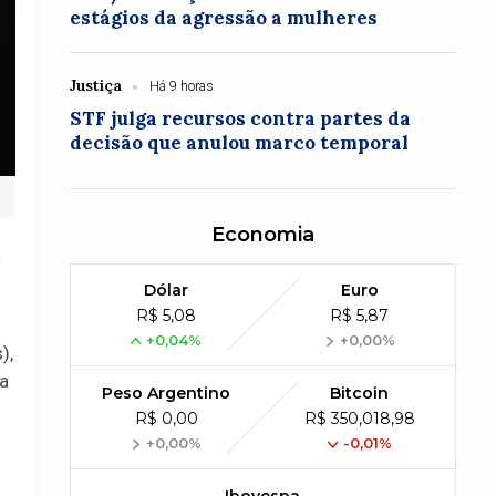
estágios da agressão a mulheres
Justiça
Há 9 horas
STF julga recursos contra partes da
decisão que anulou marco temporal
Economia
a
Dólar
Euro
R$ 5,08
R$ 5,87
+0,04%
+0,00%
),
 a
Peso Argentino
Bitcoin
R$ 0,00
R$ 350,018,98
+0,00%
-0,01%