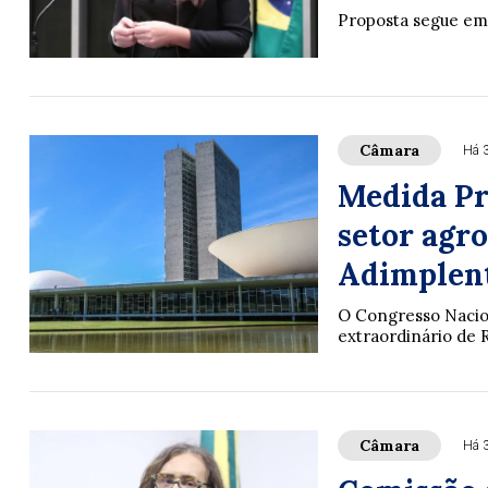
Proposta segue em
Câmara
Há 
Medida Pro
setor agr
Adimplen
O Congresso Nacion
extraordinário de 
Câmara
Há 