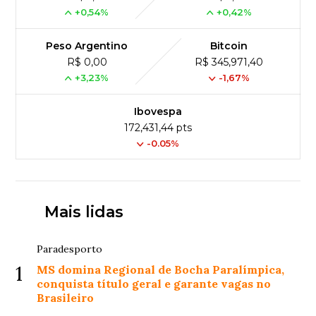
+0,54%
+0,42%
Peso Argentino
Bitcoin
R$ 0,00
R$ 345,971,40
+3,23%
-1,67%
Ibovespa
172,431,44 pts
-0.05%
Mais lidas
Paradesporto
1
MS domina Regional de Bocha Paralímpica,
conquista título geral e garante vagas no
Brasileiro