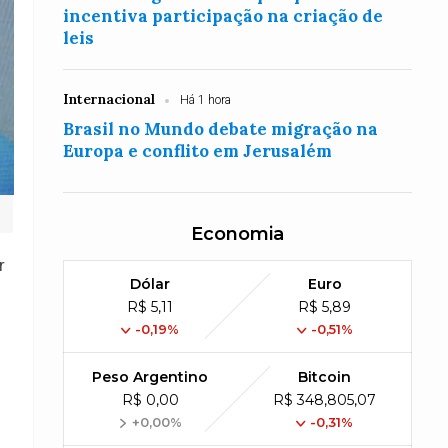
incentiva participação na criação de
leis
Internacional
Há 1 hora
Brasil no Mundo debate migração na
Europa e conflito em Jerusalém
Economia
r
Dólar
Euro
R$ 5,11
R$ 5,89
-0,19%
-0,51%
Peso Argentino
Bitcoin
R$ 0,00
R$ 348,805,07
+0,00%
-0,31%