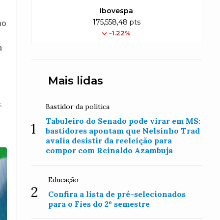
Ibovespa
175,558,48 pts
mo
-1.22%
a
Mais lidas
.
Bastidor da política
Tabuleiro do Senado pode virar em MS:
1
bastidores apontam que Nelsinho Trad
avalia desistir da reeleição para
compor com Reinaldo Azambuja
Educação
2
Confira a lista de pré-selecionados
para o Fies do 2º semestre