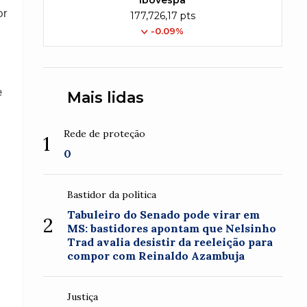
Ibovespa
or
177,726,17 pts
-0.09%
e
Mais lidas
Rede de proteção
1
0
Bastidor da política
Tabuleiro do Senado pode virar em
2
MS: bastidores apontam que Nelsinho
Trad avalia desistir da reeleição para
compor com Reinaldo Azambuja
Justiça