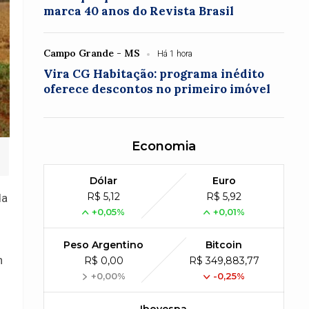
marca 40 anos do Revista Brasil
Campo Grande - MS
Há 1 hora
Vira CG Habitação: programa inédito
oferece descontos no primeiro imóvel
Economia
Dólar
Euro
R$ 5,12
R$ 5,92
da
+0,05%
+0,01%
Peso Argentino
Bitcoin
n
R$ 0,00
R$ 349,883,77
+0,00%
-0,25%