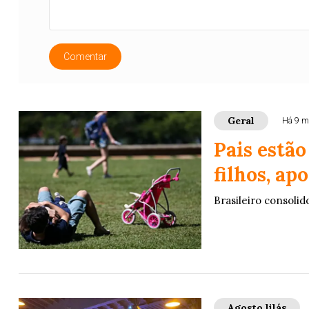
Comentar
Geral
Há 9 m
Pais estã
filhos, ap
Brasileiro consolid
Agosto lilás