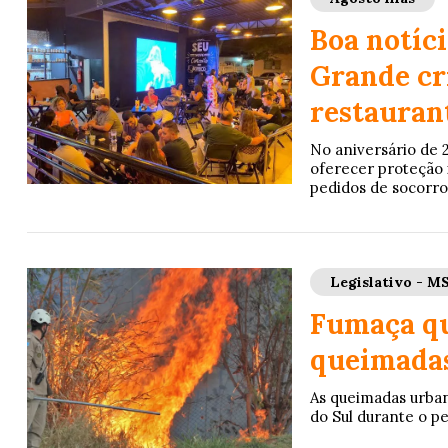
Boa notíc
Grande cr
restaurant
No aniversário de 
oferecer proteção 
pedidos de socorro
Legislativo - M
Fumaça qu
queimadas
As queimadas urba
do Sul durante o pe