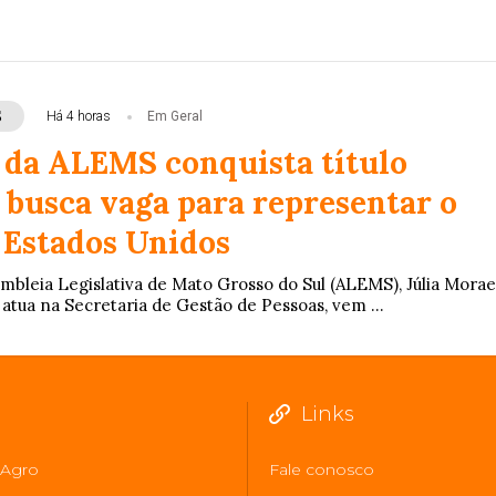
S
Há 4 horas
Em Geral
 da ALEMS conquista título
 busca vaga para representar o
 Estados Unidos
embleia Legislativa de Mato Grosso do Sul (ALEMS), Júlia Morae
 atua na Secretaria de Gestão de Pessoas, vem ...
Links
Agro
Fale conosco