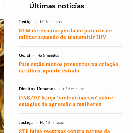
Últimas notícias
Justiça
Há 6 minutos
STM determina perda de patente de
militar acusado de transmitir HIV
Geral
Há 6 minutos
Pais estão menos presentes na criação
de filhos, aponta estudo
Direitos Humanos
Há 6 minutos
OAB/DF lança "violentômetro" sobre
estágios da agressão a mulheres
Justiça
Há 40 minutos
STF julga recursos contra partes da