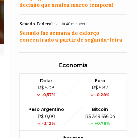
decisão que anulou marco temporal
Senado Federal
Há 40 minutos
Senado faz semana de esforço
concentrado a partir de segunda-feira
Economia
Dólar
Euro
R$ 5,08
R$ 5,87
-0,57%
-0,28%
Peso Argentino
Bitcoin
R$ 0,00
R$ 349,656,04
-3,12%
+0,78%