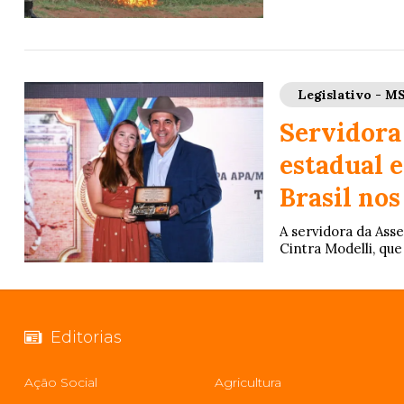
Legislativo - M
Servidora
estadual e
Brasil nos
A servidora da Ass
Cintra Modelli, que
Editorias
Ação Social
Agricultura