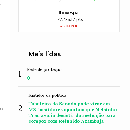
,
Ibovespa
177,726,17 pts
-0.09%
Mais lidas
Rede de proteção
1
0
Bastidor da política
Tabuleiro do Senado pode virar em
2
em
MS: bastidores apontam que Nelsinho
Trad avalia desistir da reeleição para
compor com Reinaldo Azambuja