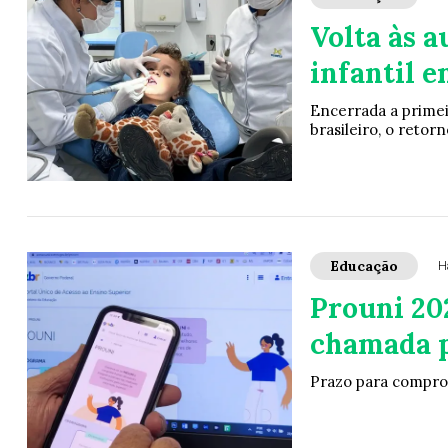
Volta às a
infantil 
Encerrada a primeir
brasileiro, o retorn
Educação
H
Prouni 20
chamada p
Prazo para comprova