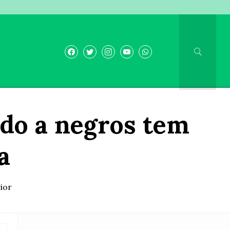
udo a negros tem
a
ior