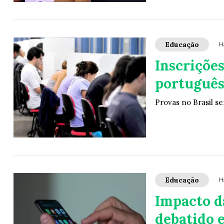
Educação
H
Inscriçõe
português
Provas no Brasil s
Educação
H
Impacto da
debatido 