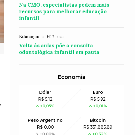
Na CMO, especialistas pedem mais
recursos para melhorar educação
infantil
Educação
Há 7 horas
Volta às aulas põe a consulta
odontológica infantil em pauta
Economia
Dólar
Euro
R$ 5,12
R$ 5,92
,
+0,05%
+0,01%
Peso Argentino
Bitcoin
R$ 0,00
R$ 351,885,89
+0,00%
+0,32%