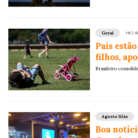
Geral
Há 2 d
Pais estã
filhos, ap
Brasileiro consolid
Agosto lilás
Boa notíc