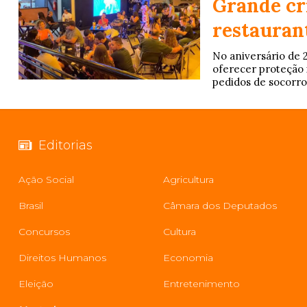
Grande cr
restaurant
No aniversário de 
oferecer proteção 
pedidos de socorro
Editorias
Ação Social
Agricultura
Brasil
Câmara dos Deputados
Concursos
Cultura
Direitos Humanos
Economia
Eleição
Entretenimento