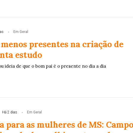
ias
Em Geral
o menos presentes na criação de
onta estudo
ou ideia de que o bom pai é o presente no dia a dia
Há 2 dias
Em Geral
ia para as mulheres de MS: Camp