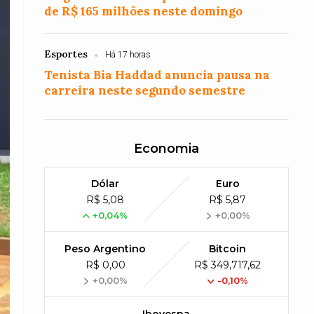
de R$ 165 milhões neste domingo
Esportes
Há 17 horas
Tenista Bia Haddad anuncia pausa na
carreira neste segundo semestre
Economia
Dólar
Euro
R$ 5,08
R$ 5,87
+0,04%
+0,00%
Peso Argentino
Bitcoin
R$ 0,00
R$ 349,717,62
+0,00%
-0,10%