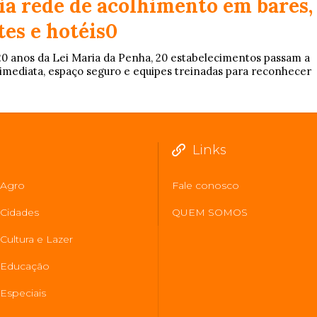
ia rede de acolhimento em bares,
es e hotéis0
20 anos da Lei Maria da Penha, 20 estabelecimentos passam a
imediata, espaço seguro e equipes treinadas para reconhecer
Links
Agro
Fale conosco
Cidades
QUEM SOMOS
Cultura e Lazer
Educação
Especiais