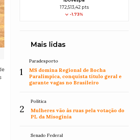
Ibovespa
172,513,42 pts
-1.73%
Mais lidas
Paradesporto
1
de
MS domina Regional de Bocha
Paralímpica, conquista título geral e
s
garante vagas no Brasileiro
Política
2
Mulheres vão às ruas pela votação do
PL da Misoginia
Senado Federal