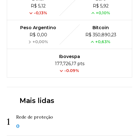
R$ 5,12
R$ 5,92
-0,13%
+0,10%
Peso Argentino
Bitcoin
R$ 0,00
R$ 350,890,23
+0,00%
+0,63%
Ibovespa
177,726,17 pts
-0.09%
Mais lidas
Rede de proteção
1
0