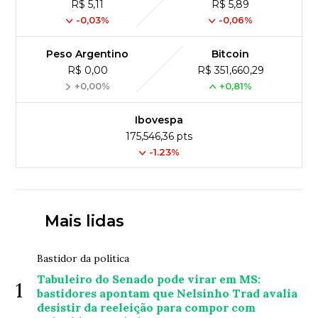
R$ 5,11
R$ 5,89
-0,03%
-0,06%
Peso Argentino
Bitcoin
R$ 0,00
R$ 351,660,29
+0,00%
+0,81%
Ibovespa
175,546,36 pts
-1.23%
Mais lidas
Bastidor da política
Tabuleiro do Senado pode virar em MS:
1
bastidores apontam que Nelsinho Trad avalia
desistir da reeleição para compor com