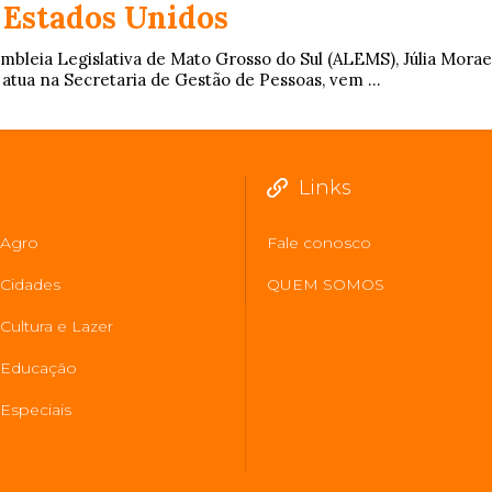
 Estados Unidos
embleia Legislativa de Mato Grosso do Sul (ALEMS), Júlia Morae
 atua na Secretaria de Gestão de Pessoas, vem ...
Links
Agro
Fale conosco
Cidades
QUEM SOMOS
Cultura e Lazer
Educação
Especiais