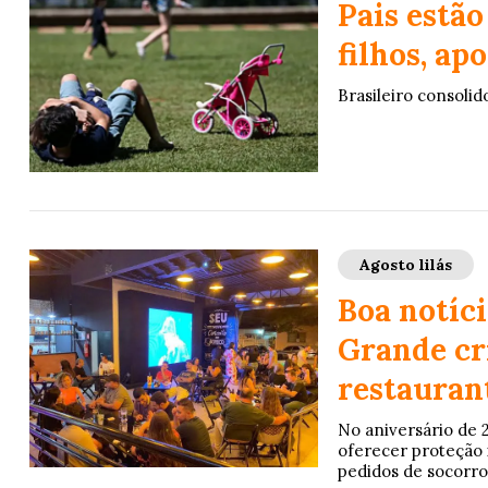
Pais estã
filhos, ap
Brasileiro consolid
Agosto lilás
Boa notíc
Grande cr
restaurant
No aniversário de 
oferecer proteção 
pedidos de socorro