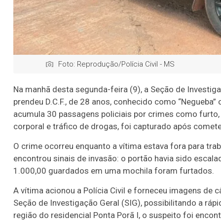
Foto: Reprodução/Polícia Civil - MS
Na manhã desta segunda-feira (9), a Seção de Investigaç
prendeu D.C.F., de 28 anos, conhecido como “Negueba” ou
acumula 30 passagens policiais por crimes como furto, 
corporal e tráfico de drogas, foi capturado após comet
O crime ocorreu enquanto a vítima estava fora para traba
encontrou sinais de invasão: o portão havia sido escalad
1.000,00 guardados em uma mochila foram furtados.
A vítima acionou a Polícia Civil e forneceu imagens de
Seção de Investigação Geral (SIG), possibilitando a rápi
região do residencial Ponta Porã I, o suspeito foi enc