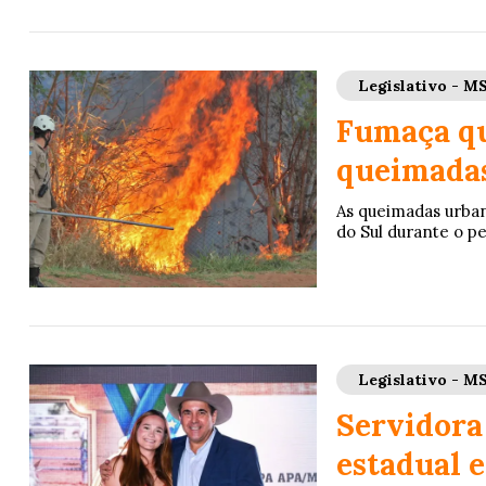
Legislativo - M
Fumaça qu
queimadas
As queimadas urba
do Sul durante o pe
Legislativo - M
Servidora
estadual e