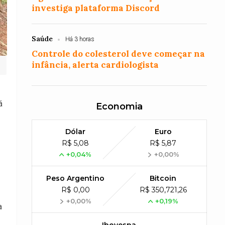
investiga plataforma Discord
Saúde
Há 3 horas
Controle do colesterol deve começar na
infância, alerta cardiologista
á
Economia
Dólar
Euro
R$ 5,08
R$ 5,87
+0,04%
+0,00%
Peso Argentino
Bitcoin
R$ 0,00
R$ 350,721,26
+0,00%
+0,19%
a