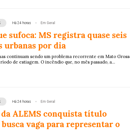
S
Há 24 horas
Em Geral
e sufoca: MS registra quase seis
 urbanas por dia
nas continuam sendo um problema recorrente em Mato Gross
ríodo de estiagem. O incêndio que, no mês passado, a...
S
Há 24 horas
Em Geral
 da ALEMS conquista título
 busca vaga para representar o