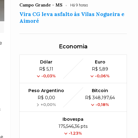
Campo Grande - MS
Há 9 horas
Vira CG leva asfalto às Vilas Nogueira e
Aimoré
e
Economia
Dólar
Euro
R$ 5,11
R$ 5,89
-0,03%
-0,06%
Peso Argentino
Bitcoin
R$ 0,00
R$ 348,197,64
+0,00%
-0,18%
s
Ibovespa
175,546,36 pts
-1.23%
se