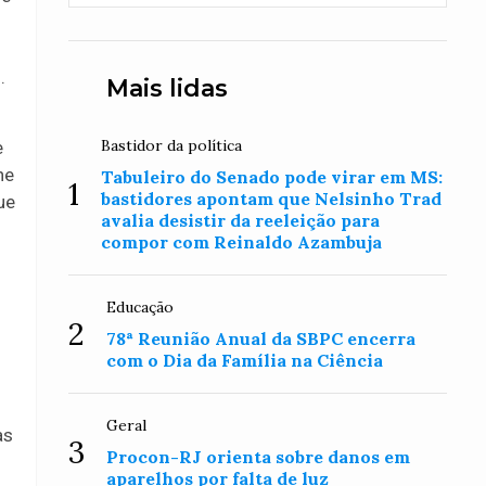
.
Mais lidas
Bastidor da política
e
he
Tabuleiro do Senado pode virar em MS:
1
bastidores apontam que Nelsinho Trad
ue
avalia desistir da reeleição para
compor com Reinaldo Azambuja
Educação
2
78ª Reunião Anual da SBPC encerra
com o Dia da Família na Ciência
Geral
as
3
Procon-RJ orienta sobre danos em
aparelhos por falta de luz