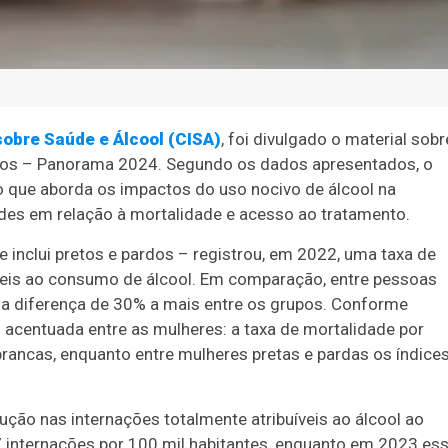
obre Saúde e Álcool (CISA)
, foi divulgado o material sobr
eiros – Panorama 2024. Segundo os dados apresentados, o
o que aborda os impactos do uso nocivo de álcool na
ades em relação à mortalidade e acesso ao tratamento.
inclui pretos e pardos – registrou, em 2022, uma taxa de
íveis ao consumo de álcool. Em comparação, entre pessoas
uma diferença de 30% a mais entre os grupos. Conforme
 acentuada entre as mulheres: a taxa de mortalidade por
brancas, enquanto entre mulheres pretas e pardas os índice
ção nas internações totalmente atribuíveis ao álcool ao
 internações por 100 mil habitantes, enquanto em 2023 es