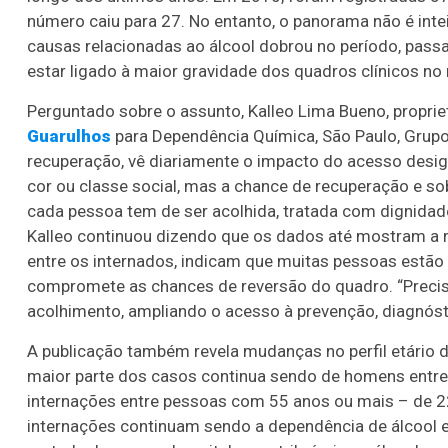
número caiu para 27. No entanto, o panorama não é inte
causas relacionadas ao álcool dobrou no período, pa
estar ligado à maior gravidade dos quadros clínicos n
Perguntado sobre o assunto, Kalleo Lima Bueno, proprie
Guarulhos
para Dependência Química, São Paulo, Grupo 
recuperação, vê diariamente o impacto do acesso desig
cor ou classe social, mas a chance de recuperação e s
cada pessoa tem de ser acolhida, tratada com dignida
Kalleo continuou dizendo que os dados até mostram a 
entre os internados, indicam que muitas pessoas estão
compromete as chances de reversão do quadro. “Precisa
acolhimento, ampliando o acesso à prevenção, diagnós
A publicação também revela mudanças no perfil etário 
maior parte dos casos continua sendo de homens entre
internações entre pessoas com 55 anos ou mais – de 
internações continuam sendo a dependência de álcool e