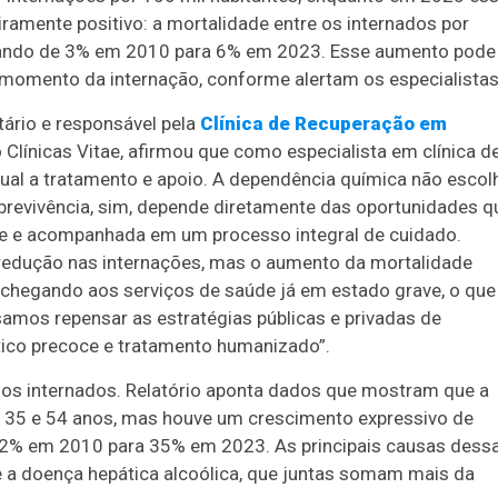
iramente positivo: a mortalidade entre os internados por
ssando de 3% em 2010 para 6% em 2023. Esse aumento pode
o momento da internação, conforme alertam os especialistas
tário e responsável pela
Clínica de Recuperação em
Clínicas Vitae, afirmou que como especialista em clínica d
ual a tratamento e apoio. A dependência química não escol
obrevivência, sim, depende diretamente das oportunidades q
de e acompanhada em um processo integral de cuidado.
redução nas internações, mas o aumento da mortalidade
 chegando aos serviços de saúde já em estado grave, o que
mos repensar as estratégias públicas e privadas de
tico precoce e tratamento humanizado”.
dos internados. Relatório aponta dados que mostram que a
 35 e 54 anos, mas houve um crescimento expressivo de
22% em 2010 para 35% em 2023. As principais causas dess
 a doença hepática alcoólica, que juntas somam mais da