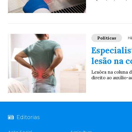
Políticas
Há
Especialis
lesão na 
Lesões na coluna d
direito ao auxílio
Editorias