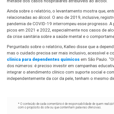
metade dos casos hospitalares atribuíveis ao álcool.
Ainda sobre o relatório, o levantamento mostra que, e
relacionadas ao álcool. O ano de 2019, inclusive, registr
pandemia de COVID-19 interrompeu esse progresso. A pa
picos em 2021 e 2022, especialmente nos casos de alc
da crise sanitária sobre a saúde mental e o comportame
Perguntado sobre o relatório, Kalleo disse que a depend
mas o cuidado precisa ser mais inclusivo, acessível 
clínica para dependentes químicos
em São Paulo. “Ol
dos números: é preciso investir em campanhas educativa
integrar o atendimento clínico com suporte social e com
independentemente da cor da pele, tenham o mesmo dire
* O conteúdo de cada comentário é de responsabilidade de quem realizá-
com o propósito do site ou que contenham palavras ofensivas.