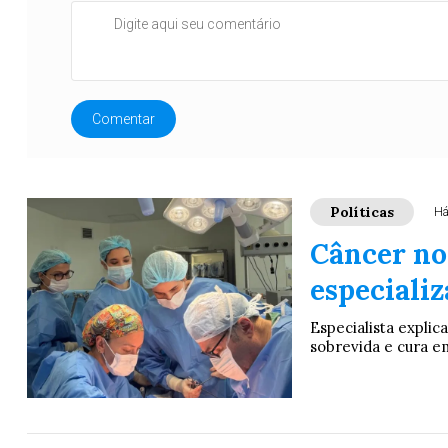
Comentar
Políticas
Há
Câncer no
especiali
Especialista expli
sobrevida e cura em