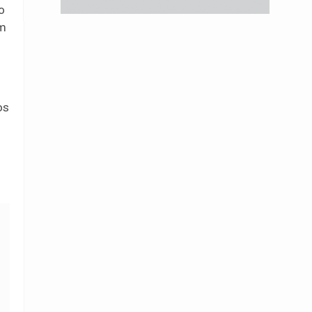
o
om
os