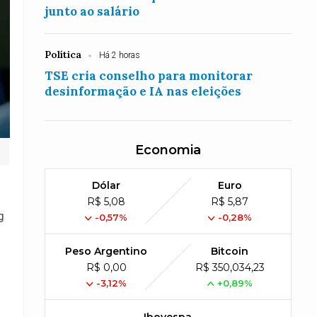
junto ao salário
Política
Há 2 horas
TSE cria conselho para monitorar
desinformação e IA nas eleições
Economia
Dólar
Euro
R$ 5,08
R$ 5,87
g
-0,57%
-0,28%
Peso Argentino
Bitcoin
R$ 0,00
R$ 350,034,23
-3,12%
+0,89%