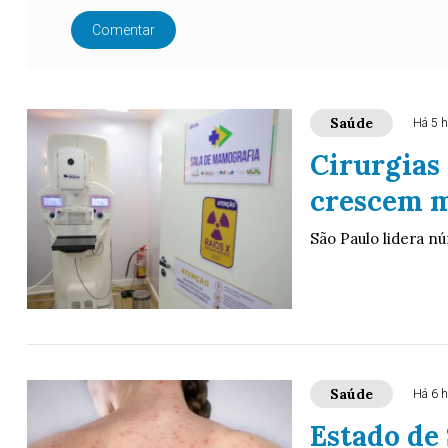
Comentar
Saúde
Há 5 h
Cirurgias
crescem m
São Paulo lidera n
Saúde
Há 6 h
Estado de 