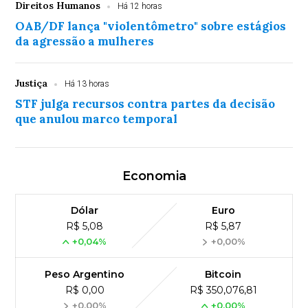
Direitos Humanos
Há 12 horas
OAB/DF lança "violentômetro" sobre estágios
da agressão a mulheres
Justiça
Há 13 horas
STF julga recursos contra partes da decisão
que anulou marco temporal
Economia
Dólar
Euro
R$ 5,08
R$ 5,87
+0,04%
+0,00%
Peso Argentino
Bitcoin
R$ 0,00
R$ 350,076,81
+0,00%
+0,00%