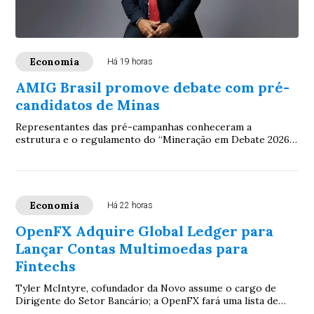
Economia
Há 19 horas
AMIG Brasil promove debate com pré-
candidatos de Minas
Representantes das pré-campanhas conheceram a
estrutura e o regulamento do “Mineração em Debate 2026”,
evento que colocará na agenda eleitoral prop...
Economia
Há 22 horas
OpenFX Adquire Global Ledger para
Lançar Contas Multimoedas para
Fintechs
Tyler McIntyre, cofundador da Novo assume o cargo de
Dirigente do Setor Bancário; a OpenFX fará uma lista de
espera para seu produto de contas mult...