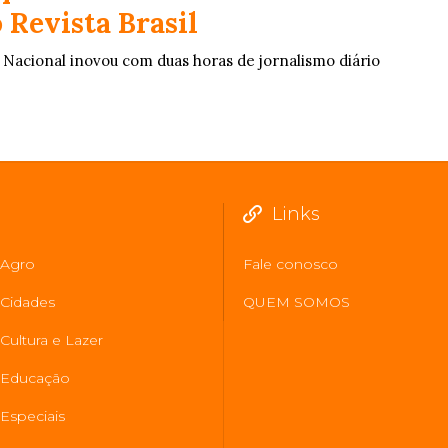
 Revista Brasil
Nacional inovou com duas horas de jornalismo diário
Links
Agro
Fale conosco
Cidades
QUEM SOMOS
Cultura e Lazer
Educação
Especiais