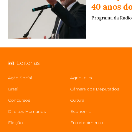
40 anos do
Programa da Rádio 
Editorias
Ação Social
Agricultura
Brasil
Câmara dos Deputados
Concursos
Cultura
Direitos Humanos
Economia
Eleição
Entretenimento