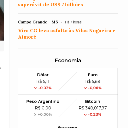
superávit de US$ 7 bilhões
Campo Grande - MS
Há 7 horas
Vira CG leva asfalto às Vilas Nogueira e
Aimoré
Economia
o
Dólar
Euro
R$ 5,11
R$ 5,89
-0,03%
-0,06%
Peso Argentino
Bitcoin
R$ 0,00
R$ 348,017,97
+0,00%
-0,23%