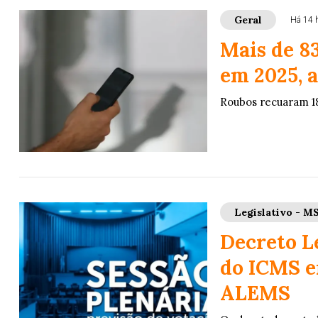
Geral
Há 14 
Mais de 8
em 2025, a
Roubos recuaram 1
Legislativo - M
Decreto Le
do ICMS e
ALEMS