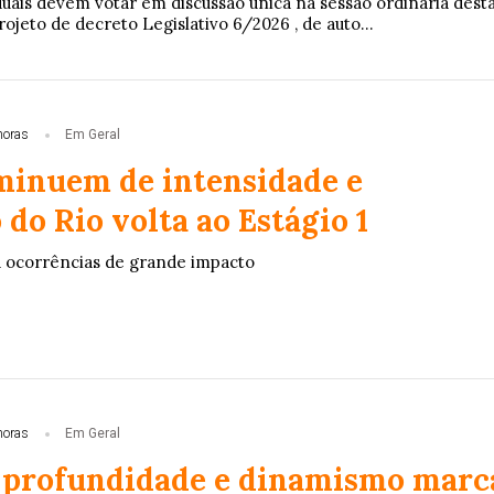
uais devem votar em discussão única na sessão ordinária dest
rojeto de decreto Legislativo 6/2026 , de auto...
horas
Em Geral
minuem de intensidade e
do Rio volta ao Estágio 1
á ocorrências de grande impacto
horas
Em Geral
 profundidade e dinamismo marc