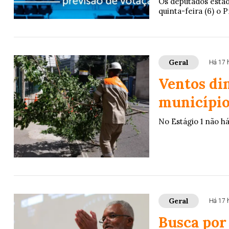
Os deputados estad
quinta-feira (6) o P
Geral
Há 17 
Ventos di
município 
No Estágio 1 não h
Geral
Há 17 
Busca por