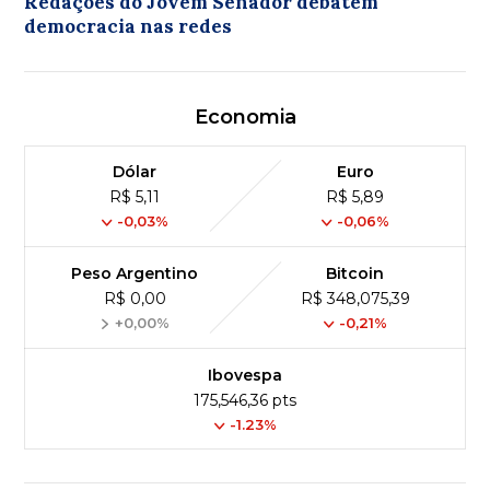
Redações do Jovem Senador debatem
democracia nas redes
Economia
Dólar
Euro
R$ 5,11
R$ 5,89
-0,03%
-0,06%
Peso Argentino
Bitcoin
R$ 0,00
R$ 348,075,39
+0,00%
-0,21%
Ibovespa
175,546,36 pts
-1.23%