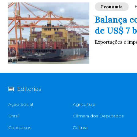
Economia
H
Balança c
de US$ 7 b
Exportações e imp
Editorias
Ação Social
Agricultura
Brasil
Câmara dos Deputados
Concursos
Cultura