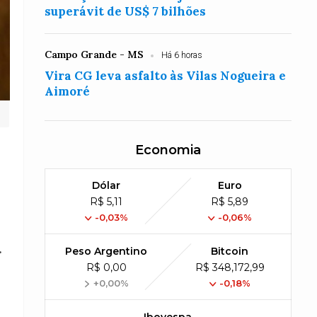
superávit de US$ 7 bilhões
Campo Grande - MS
Há 6 horas
Vira CG leva asfalto às Vilas Nogueira e
Aimoré
Economia
Dólar
Euro
R$ 5,11
R$ 5,89
-0,03%
-0,06%
.
Peso Argentino
Bitcoin
R$ 0,00
R$ 348,172,99
+0,00%
-0,18%