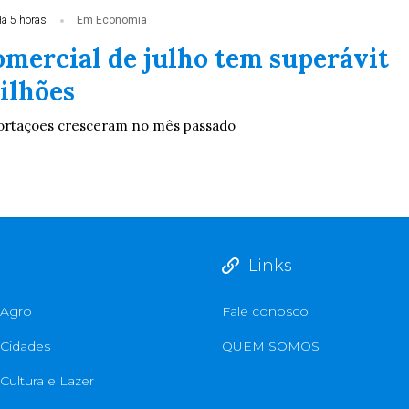
á 5 horas
Em Economia
omercial de julho tem superávit
ilhões
ortações cresceram no mês passado
Links
Agro
Fale conosco
Cidades
QUEM SOMOS
Cultura e Lazer