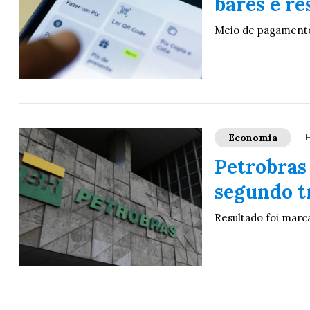
bares e re
Meio de pagamento
Economia
H
Petrobras 
segundo t
Resultado foi marc