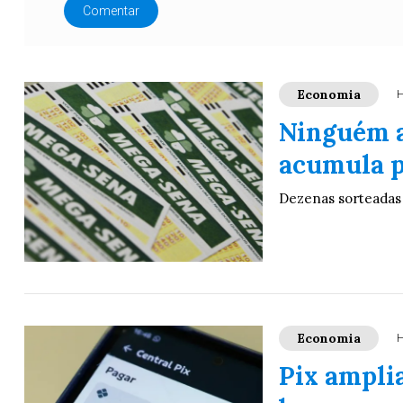
Comentar
Economia
H
Ninguém a
acumula p
Dezenas sorteadas f
Economia
H
Pix ampli