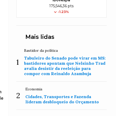
Ibovespa
175,546,36 pts
-1.23%
Mais lidas
Bastidor da política
Tabuleiro do Senado pode virar em MS:
1
bastidores apontam que Nelsinho Trad
avalia desistir da reeleição para
compor com Reinaldo Azambuja
Economia
m
2
Cidades, Transportes e Fazenda
de
lideram desbloqueio do Orçamento