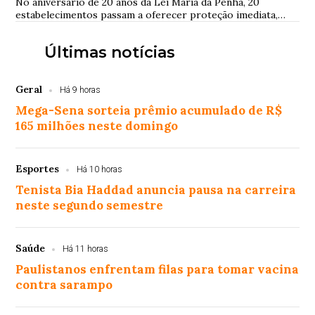
No aniversário de 20 anos da Lei Maria da Penha, 20
estabelecimentos passam a oferecer proteção imediata,
espaço seguro e equipes treinadas para reconhecer
pedidos de socorro
Últimas notícias
Geral
Há 9 horas
Mega-Sena sorteia prêmio acumulado de R$
165 milhões neste domingo
Esportes
Há 10 horas
Tenista Bia Haddad anuncia pausa na carreira
neste segundo semestre
Saúde
Há 11 horas
Paulistanos enfrentam filas para tomar vacina
contra sarampo