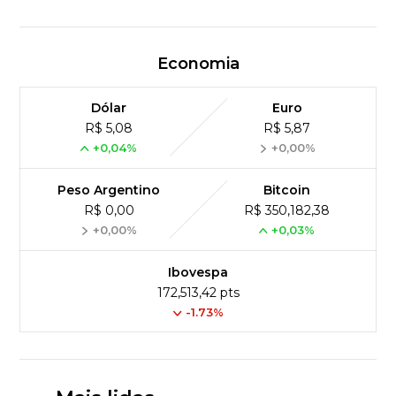
Economia
Dólar
Euro
R$ 5,08
R$ 5,87
+0,04%
+0,00%
Peso Argentino
Bitcoin
R$ 0,00
R$ 350,182,38
+0,00%
+0,03%
Ibovespa
172,513,42 pts
-1.73%