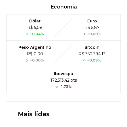
Economia
Dólar
Euro
R$ 5,08
R$ 5,87
+0,04%
+0,00%
Peso Argentino
Bitcoin
R$ 0,00
R$ 350,394,13
+0,00%
+0,09%
Ibovespa
172,513,42 pts
-1.73%
Mais lidas