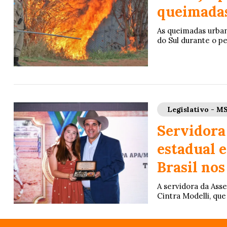
queimadas
As queimadas urba
do Sul durante o pe
Legislativo - M
Servidora
estadual e
Brasil nos
A servidora da Ass
Cintra Modelli, que