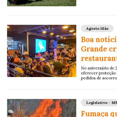
Agosto lilás
Boa notíc
Grande cr
restaurant
No aniversário de 
oferecer proteção 
pedidos de socorro
Legislativo - M
Fumaça qu