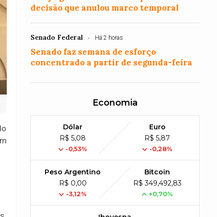
decisão que anulou marco temporal
Senado Federal
Há 2 horas
Senado faz semana de esforço
concentrado a partir de segunda-feira
Economia
Dólar
Euro
do
R$ 5,08
R$ 5,87
om
-0,53%
-0,28%
Peso Argentino
Bitcoin
R$ 0,00
R$ 349,492,83
-3,12%
+0,70%
s,