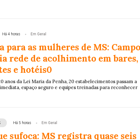
Há 4 horas
Em Geral
ia para as mulheres de MS: Camp
ia rede de acolhimento em bares,
es e hotéis0
20 anos da Lei Maria da Penha, 20 estabelecimentos passam a
imediata, espaço seguro e equipes treinadas para reconhecer
S
Há 5 horas
Em Geral
e sufoca: MS registra quase seis