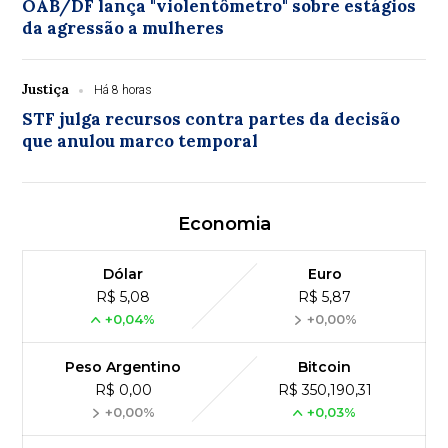
OAB/DF lança "violentômetro" sobre estágios
da agressão a mulheres
Justiça
Há 8 horas
STF julga recursos contra partes da decisão
que anulou marco temporal
Economia
Dólar
Euro
R$ 5,08
R$ 5,87
+0,04%
+0,00%
Peso Argentino
Bitcoin
R$ 0,00
R$ 350,190,31
+0,00%
+0,03%