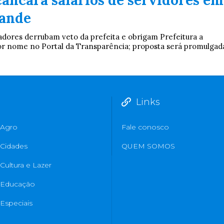
cancara salários de servidores em
ande
adores derrubam veto da prefeita e obrigam Prefeitura a
 por nome no Portal da Transparência; proposta será promulgad
Links
Agro
Fale conosco
Cidades
QUEM SOMOS
Cultura e Lazer
Educação
Especiais