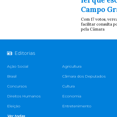
lei que es
Campo Gr
Com 17 votos, vere
facilitar consulta
pela Câmara
Editorias
Ação Social
Agricultura
Brasil
Câmara dos Deputados
Concursos
Cultura
Direitos Humanos
Economia
Eleição
Entretenimento
Ver todas