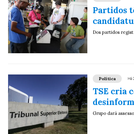
Partidos t
candidatu
Dos partidos regis
Política
Há 
TSE cria 
desinform
Grupo dará assessor