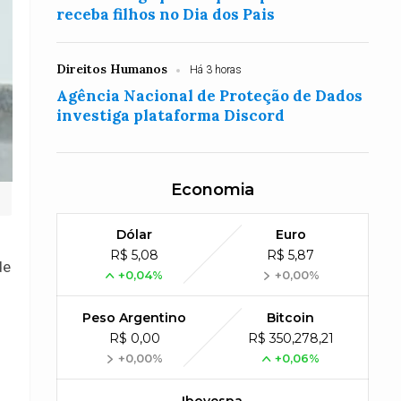
receba filhos no Dia dos Pais
Direitos Humanos
Há 3 horas
Agência Nacional de Proteção de Dados
investiga plataforma Discord
Economia
Dólar
Euro
R$ 5,08
R$ 5,87
de
+0,04%
+0,00%
Peso Argentino
Bitcoin
R$ 0,00
R$ 350,278,21
+0,00%
+0,06%