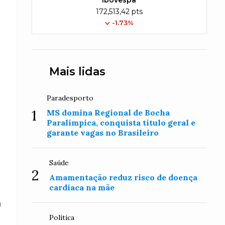
Ibovespa
172,513,42 pts
-1.73%
Mais lidas
Paradesporto
1
MS domina Regional de Bocha
Paralímpica, conquista título geral e
garante vagas no Brasileiro
Saúde
2
Amamentação reduz risco de doença
cardíaca na mãe
a
Política