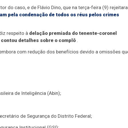
or do caso, e de Flávio Dino, que na terça-feira (9) rejeitar
am pela condenação de todos os réus pelos crimes
iz respeito à
delação premiada do tenente-coronel
 contou detalhes sobre o complô
.
r, embora com redução dos benefícios devido a omissões qu
leira de Inteligência (Abin);
ecretário de Segurança do Distrito Federal;
gurança Institucional (GSI);