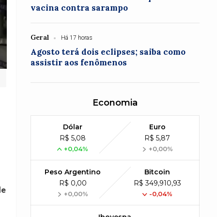
vacina contra sarampo
Geral
Há 17 horas
Agosto terá dois eclipses; saiba como
assistir aos fenômenos
Economia
Dólar
Euro
R$ 5,08
R$ 5,87
+0,04%
+0,00%
Peso Argentino
Bitcoin
R$ 0,00
R$ 349,910,93
de
+0,00%
-0,04%