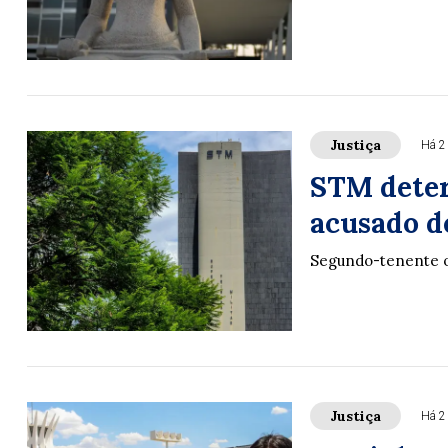
Justiça
Há 2
STM deter
acusado d
Segundo-tenente o
Justiça
Há 2