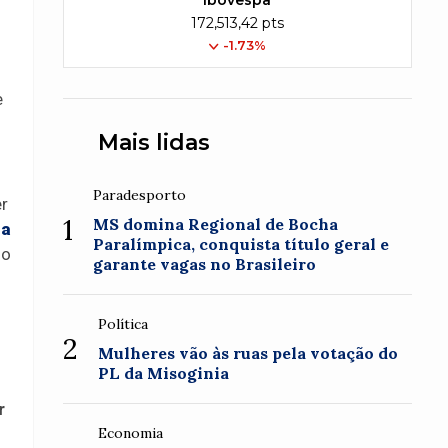
Ibovespa
172,513,42 pts
-1.73%
e
Mais lidas
Paradesporto
er
1
MS domina Regional de Bocha
sa
Paralímpica, conquista título geral e
so
garante vagas no Brasileiro
Política
2
Mulheres vão às ruas pela votação do
PL da Misoginia
r
Economia