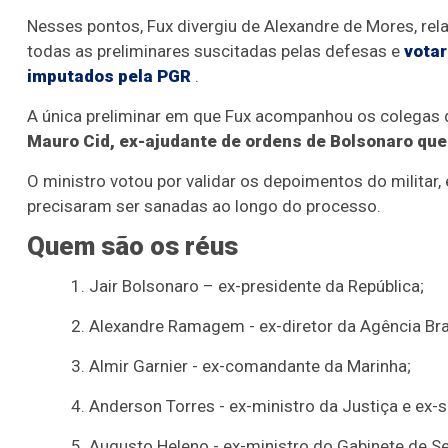
Nesses pontos, Fux divergiu de Alexandre de Mores, relat
todas as preliminares suscitadas pelas defesas e
votar
imputados pela PGR
.
A única preliminar em que Fux acompanhou os colegas d
Mauro Cid, ex-ajudante de ordens de Bolsonaro que
O ministro votou por validar os depoimentos do milita
precisaram ser sanadas ao longo do processo.
Quem são os réus
Jair Bolsonaro – ex-presidente da República;
Alexandre Ramagem - ex-diretor da Agência Brasi
Almir Garnier - ex-comandante da Marinha;
Anderson Torres - ex-ministro da Justiça e ex-s
Augusto Heleno - ex-ministro do Gabinete de Se