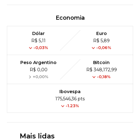
Economia
Dólar
Euro
R$ 5,11
R$ 5,89
-0,03%
-0,06%
Peso Argentino
Bitcoin
R$ 0,00
R$ 348,172,99
+0,00%
-0,18%
Ibovespa
175,546,36 pts
-1.23%
Mais lidas