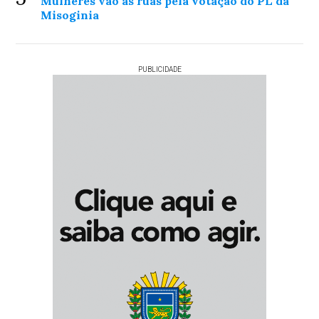
Mulheres vão às ruas pela votação do PL da
Misoginia
PUBLICIDADE