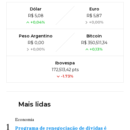
Dólar
Euro
R$ 5,08
R$ 5,87
+0,04%
+0,00%
Peso Argentino
Bitcoin
R$ 0,00
R$ 350,511,34
+0,00%
+0,13%
Ibovespa
172,513,42 pts
-1.73%
Mais lidas
Economia
1
Programa de renegociação de dívidas é