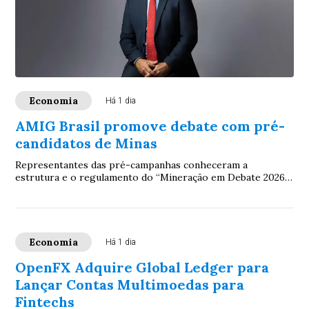
Economia
Há 1 dia
AMIG Brasil promove debate com pré-
candidatos de Minas
Representantes das pré-campanhas conheceram a
estrutura e o regulamento do “Mineração em Debate 2026”,
evento que colocará na agenda eleitoral prop...
Economia
Há 1 dia
OpenFX Adquire Global Ledger para
Lançar Contas Multimoedas para
Fintechs