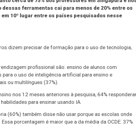
anto cerca de 75% dos professores em Singapura e no
o dessas ferramentas cai para menos de 20% entre os
e em 10º lugar entre os países pesquisados nesse
os dizem precisar de formação para o uso de tecnologia,
rendizagem profissional são: ensino de alunos com
ara o uso de inteligência artificial para ensino e
is ou multilíngues (37%).
ensino nos 12 meses anteriores à pesquisa, 64% responder
habilidades para ensinar usando IA.
ria (60%) também disse não usar porque as escolas onde
a. Essa porcentagem é maior que a da média da OCDE: 37%.