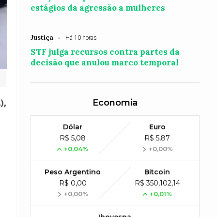
estágios da agressão a mulheres
Justiça
Há 10 horas
STF julga recursos contra partes da
decisão que anulou marco temporal
Economia
),
Dólar
Euro
R$ 5,08
R$ 5,87
+0,04%
+0,00%
Peso Argentino
Bitcoin
R$ 0,00
R$ 350,102,14
+0,00%
+0,01%