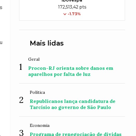
Ibovespa
172,513,42 pts
es
-1.73%
Mais lidas
u
Geral
1
Procon-RJ orienta sobre danos em
aparelhos por falta de luz
Política
2
Republicanos lança candidatura de
Tarcísio ao governo de São Paulo
Economia
3
Programa de renegociação de dívidas