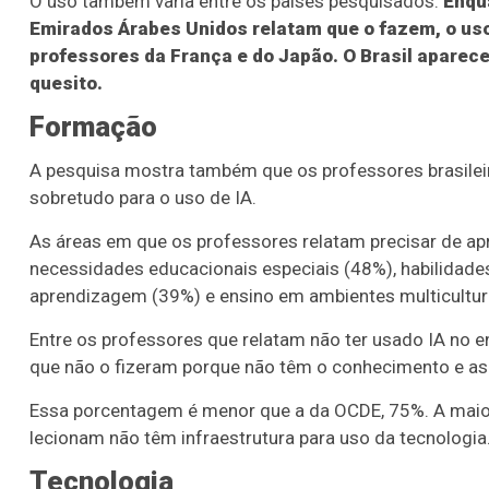
O uso também varia entre os países pesquisados.
Enqu
Emirados Árabes Unidos relatam que o fazem, o us
professores da França e do Japão. O Brasil aparec
quesito.
Formação
A pesquisa mostra também que os professores brasileir
sobretudo para o uso de IA.
As áreas em que os professores relatam precisar de ap
necessidades educacionais especiais (48%), habilidades p
aprendizagem (39%) e ensino em ambientes multicultura
Entre os professores que relatam não ter usado IA no 
que não o fizeram porque não têm o conhecimento e as 
Essa porcentagem é menor que a da OCDE, 75%. A maio
lecionam não têm infraestrutura para uso da tecnologi
Tecnologia