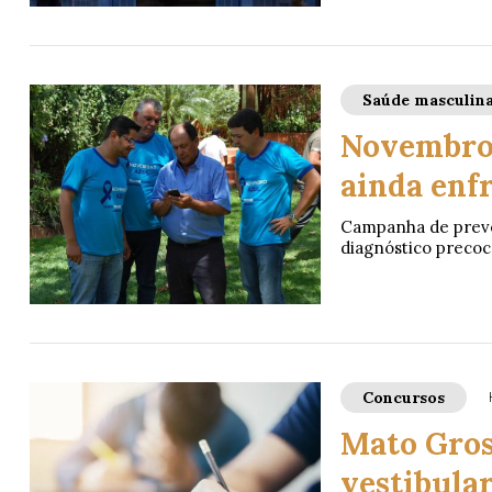
Saúde masculin
Novembro 
ainda enfr
Campanha de preven
diagnóstico preco
Concursos
Mato Gros
vestibular