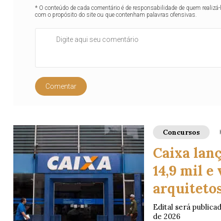
* O conteúdo de cada comentário é de responsabilidade de quem realizá-
com o propósito do site ou que contenham palavras ofensivas.
Comentar
Concursos
Caixa lanç
14,9 mil e
arquiteto
Edital será publica
de 2026