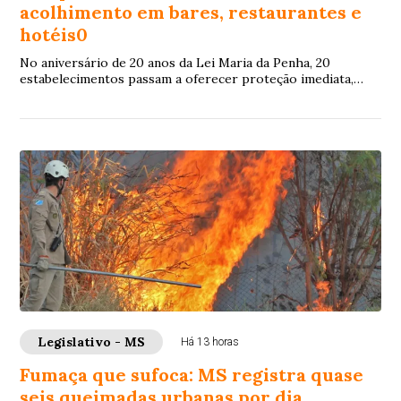
acolhimento em bares, restaurantes e
hotéis0
No aniversário de 20 anos da Lei Maria da Penha, 20
estabelecimentos passam a oferecer proteção imediata,
espaço seguro e equipes treinadas para reconhecer
pedidos de socorro
Legislativo - MS
Há 13 horas
Fumaça que sufoca: MS registra quase
seis queimadas urbanas por dia