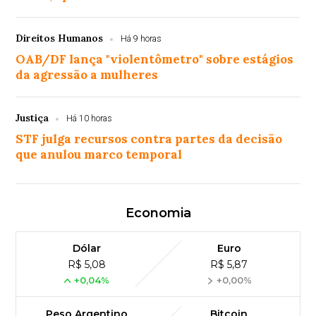
Direitos Humanos
Há 9 horas
OAB/DF lança "violentômetro" sobre estágios
da agressão a mulheres
Justiça
Há 10 horas
STF julga recursos contra partes da decisão
que anulou marco temporal
Economia
Dólar
Euro
R$ 5,08
R$ 5,87
+0,04%
+0,00%
Peso Argentino
Bitcoin