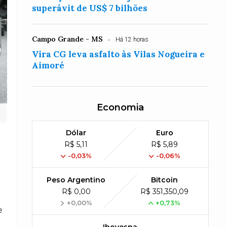
superávit de US$ 7 bilhões
Campo Grande - MS
Há 12 horas
Vira CG leva asfalto às Vilas Nogueira e
Aimoré
Economia
Dólar
Euro
R$ 5,11
R$ 5,89
-0,03%
-0,06%
Peso Argentino
Bitcoin
R$ 0,00
R$ 351,350,09
+0,00%
+0,73%
e