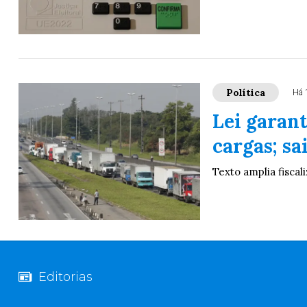
Política
Há 
Lei garan
cargas; s
Texto amplia fisca
Editorias