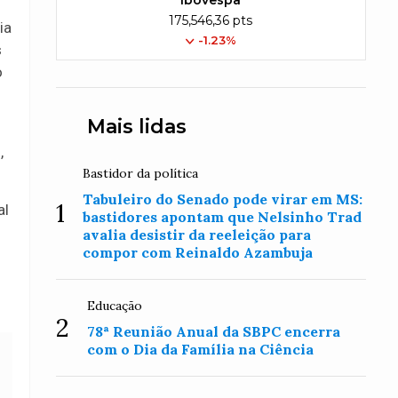
Ibovespa
175,546,36 pts
ia
-1.23%
s
o
Mais lidas
,
Bastidor da política
Tabuleiro do Senado pode virar em MS:
1
al
bastidores apontam que Nelsinho Trad
avalia desistir da reeleição para
compor com Reinaldo Azambuja
Educação
2
78ª Reunião Anual da SBPC encerra
com o Dia da Família na Ciência