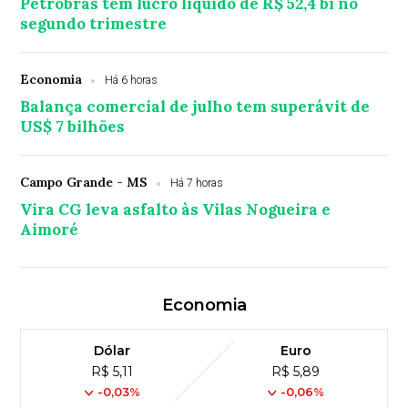
Petrobras tem lucro líquido de R$ 52,4 bi no
segundo trimestre
Economia
Há 6 horas
Balança comercial de julho tem superávit de
US$ 7 bilhões
Campo Grande - MS
Há 7 horas
Vira CG leva asfalto às Vilas Nogueira e
Aimoré
Economia
Dólar
Euro
R$ 5,11
R$ 5,89
-0,03%
-0,06%