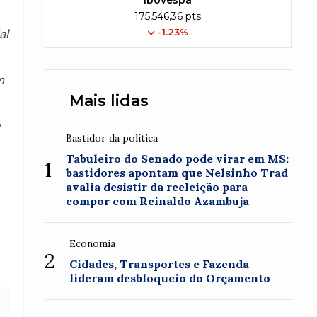
Ibovespa
175,546,36 pts
-1.23%
al
m
Mais lidas
e
Bastidor da política
Tabuleiro do Senado pode virar em MS:
1
bastidores apontam que Nelsinho Trad
avalia desistir da reeleição para
compor com Reinaldo Azambuja
Economia
2
Cidades, Transportes e Fazenda
lideram desbloqueio do Orçamento