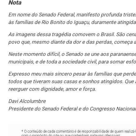
Nota
Em nome do Senado Federal, manifesto profunda tristez
às famílias de Rio Bonito do Iguaçu, duramente atingid
As imagens dessa tragédia comovem o Brasil. São cen
povo que, mesmo diante da dor e das perdas, começa a 
Neste momento difícil, o Senado se une aos paranaens
municipais, e de toda a sociedade civil, para somar esf
Expresso meu mais sincero pesar às famílias que perde
todos que tiveram suas casas e sonhos atingidos. Que a
reerguer com dignidade, amor e força.
Davi Alcolumbre
Presidente do Senado Federal e do Congresso Nacional
* O conteúdo de cada comentário é de responsabilidade de quem realizá-
com o propósito do site ou que contenham palavras ofensivas.