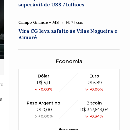
superávit de US$ 7 bilhões
Campo Grande - MS
Há 7 horas
Vira CG leva asfalto às Vilas Nogueira e
Aimoré
Economia
Dólar
Euro
R$ 5,11
R$ 5,89
vo
-0,03%
-0,06%
s
Peso Argentino
Bitcoin
R$ 0,00
R$ 347,643,04
+0,00%
-0,34%