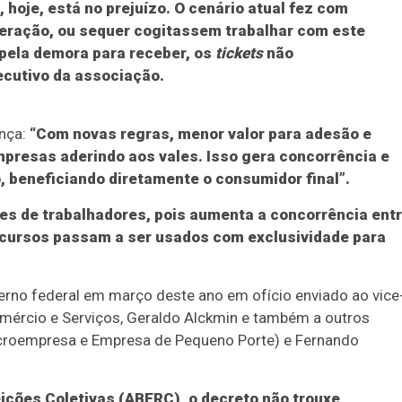
 hoje, está no prejuízo. O cenário atual fez com
eração, ou sequer cogitassem trabalhar com este
 pela demora para receber, os
tickets
não
ecutivo da associação.
ança:
“Com novas regras, menor valor para adesão e
presas aderindo aos vales. Isso gera concorrência e
 beneficiando diretamente o consumidor final”.
es de trabalhadores, pois aumenta a concorrência ent
ecursos passam a ser usados com exclusividade para
erno federal em março deste ano em ofício enviado ao vice
omércio e Serviços, Geraldo Alckmin e também a outros
croempresa e Empresa de Pequeno Porte) e Fernando
ições Coletivas (ABERC), o decreto não trouxe