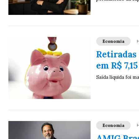
Economia
H
Retiradas
em R$ 7,15
Saída líquida foi m
Economia
H
AMIG Bras