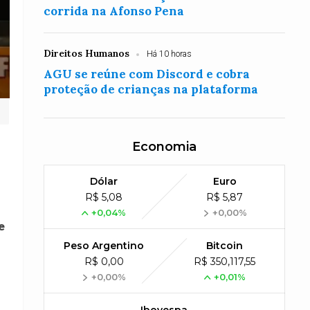
corrida na Afonso Pena
Direitos Humanos
Há 10 horas
AGU se reúne com Discord e cobra
proteção de crianças na plataforma
Economia
Dólar
Euro
R$ 5,08
R$ 5,87
+0,04%
+0,00%
e
Peso Argentino
Bitcoin
R$ 0,00
R$ 350,117,55
+0,00%
+0,01%