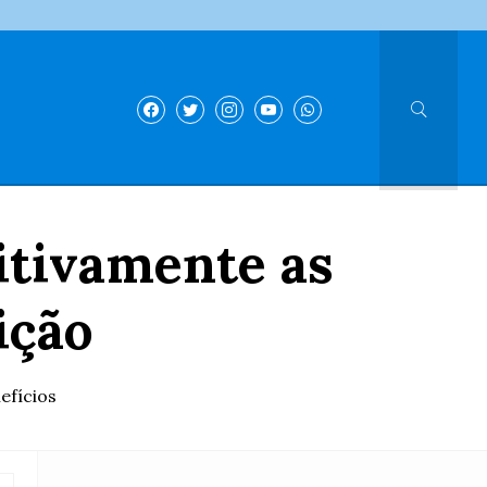
itivamente as
ição
efícios