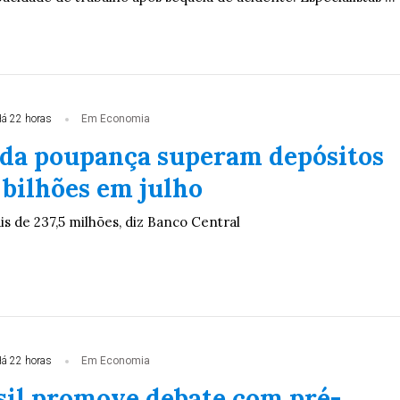
á 22 horas
Em Economia
 da poupança superam depósitos
 bilhões em julho
ais de 237,5 milhões, diz Banco Central
á 22 horas
Em Economia
il promove debate com pré-