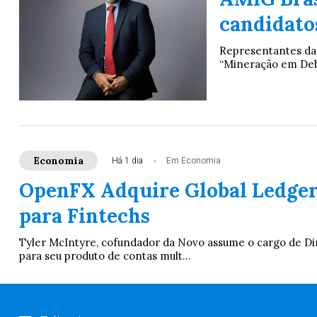
candidato
Representantes da
“Mineração em Deba
Economia
Há 1 dia
Em Economia
OpenFX Adquire Global Ledger
para Fintechs
Tyler McIntyre, cofundador da Novo assume o cargo de Dir
para seu produto de contas mult...