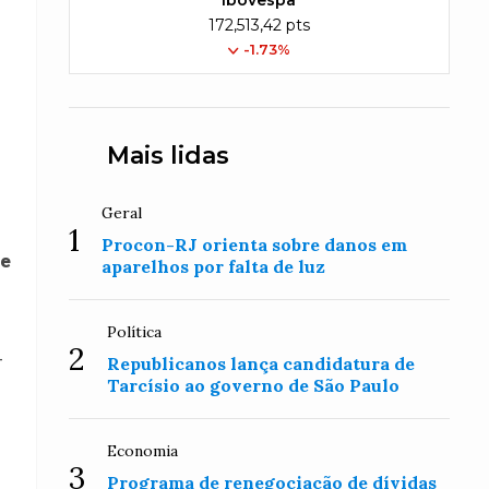
Ibovespa
172,513,42 pts
-1.73%
Mais lidas
Geral
1
Procon-RJ orienta sobre danos em
re
aparelhos por falta de luz
Política
2
-
Republicanos lança candidatura de
Tarcísio ao governo de São Paulo
Economia
3
Programa de renegociação de dívidas