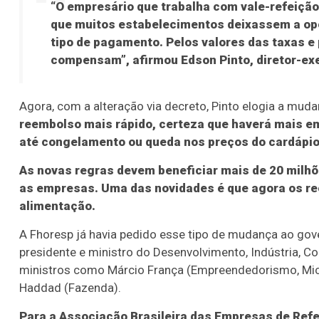
“O empresário que trabalha com vale-refeição,
que muitos estabelecimentos deixassem a op
tipo de pagamento. Pelos valores das taxas e
compensam”, afirmou Edson Pinto, diretor-ex
Agora, com a alteração via decreto, Pinto elogia a mud
reembolso mais rápido, certeza que haverá mais em
até congelamento ou queda nos preços do cardápio,
As novas regras devem beneficiar mais de 20 milhõ
as empresas. Uma das novidades é que agora os r
alimentação.
A Fhoresp já havia pedido esse tipo de mudança ao gov
presidente e ministro do Desenvolvimento, Indústria, C
ministros como Márcio França (Empreendedorismo, Mi
Haddad (Fazenda).
Para a Associação Brasileira das Empresas de Refe