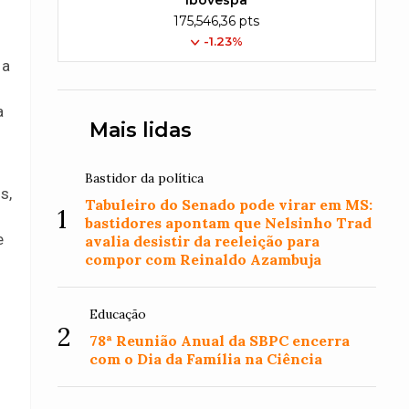
Ibovespa
175,546,36 pts
-1.23%
 a
a
Mais lidas
Bastidor da política
s,
Tabuleiro do Senado pode virar em MS:
1
bastidores apontam que Nelsinho Trad
e
avalia desistir da reeleição para
compor com Reinaldo Azambuja
Educação
2
78ª Reunião Anual da SBPC encerra
com o Dia da Família na Ciência