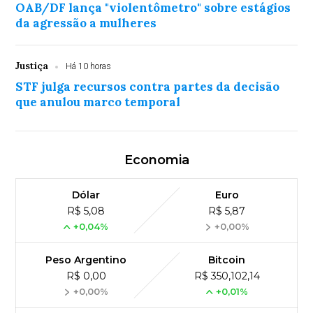
OAB/DF lança "violentômetro" sobre estágios
da agressão a mulheres
Justiça
Há 10 horas
STF julga recursos contra partes da decisão
que anulou marco temporal
Economia
Dólar
Euro
R$ 5,08
R$ 5,87
+0,04%
+0,00%
Peso Argentino
Bitcoin
R$ 0,00
R$ 350,102,14
+0,00%
+0,01%