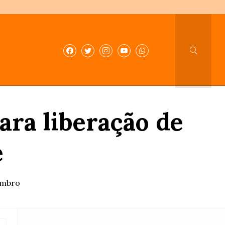
ara liberação de
e
embro