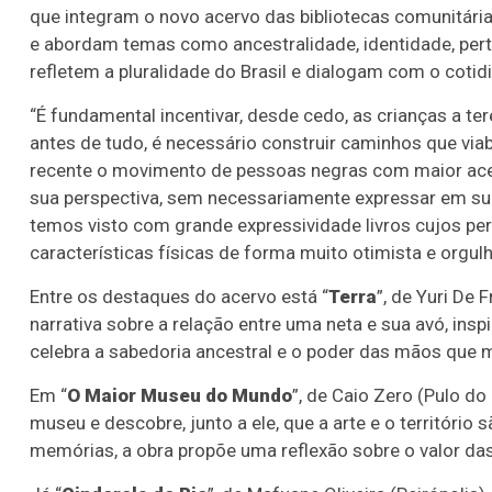
que integram o novo acervo das bibliotecas comunitárias
e abordam temas como ancestralidade, identidade, pert
refletem a pluralidade do Brasil e dialogam com o cotid
“É fundamental incentivar, desde cedo, as crianças a te
antes de tudo, é necessário construir caminhos que viab
recente o movimento de pessoas negras com maior acess
sua perspectiva, sem necessariamente expressar em suas
temos visto com grande expressividade livros cujos pe
características físicas de forma muito otimista e orgu
Entre os destaques do acervo está “
Terra
”, de Yuri De
narrativa sobre a relação entre uma neta e sua avó, insp
celebra a sabedoria ancestral e o poder das mãos que m
Em “
O Maior Museu do Mundo
”, de Caio Zero (Pulo d
museu e descobre, junto a ele, que a arte e o território 
memórias, a obra propõe uma reflexão sobre o valor da