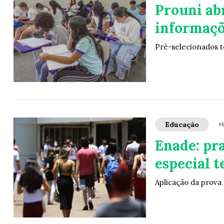
Prouni ab
informaçõ
Pré-selecionados t
Educação
H
Enade: pr
especial t
Aplicação da prova