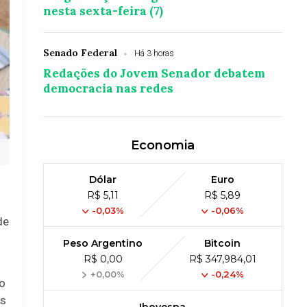
nesta sexta-feira (7)
Senado Federal
Há 3 horas
Redações do Jovem Senador debatem
democracia nas redes
Economia
Dólar
Euro
R$ 5,11
R$ 5,89
-0,03%
-0,06%
de
Peso Argentino
Bitcoin
R$ 0,00
R$ 347,984,01
+0,00%
-0,24%
 o
as