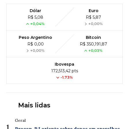
Dólar
Euro
R$ 5,08
R$ 5,87
+0,04%
+0,00%
Peso Argentino
Bitcoin
R$ 0,00
R$ 350,191,87
+0,00%
+0,03%
Ibovespa
172,513,42 pts
-1.73%
Mais lidas
Geral
1
Procon-RJ orienta sobre danos em aparelhos