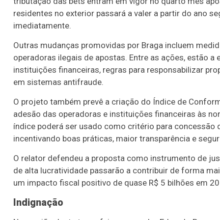
tributação das bets entram em vigor no quarto mês após a
residentes no exterior passará a valer a partir do ano 
imediatamente.
Outras mudanças promovidas por Braga incluem medidas
operadoras ilegais de apostas. Entre as ações, estão a
instituições financeiras, regras para responsabilizar p
em sistemas antifraude.
O projeto também prevê a criação do Índice de Conformi
adesão das operadoras e instituições financeiras às no
índice poderá ser usado como critério para concessão de
incentivando boas práticas, maior transparência e segur
O relator defendeu a proposta como instrumento de justi
de alta lucratividade passarão a contribuir de forma mai
um impacto fiscal positivo de quase R$ 5 bilhões em 20
Indignação