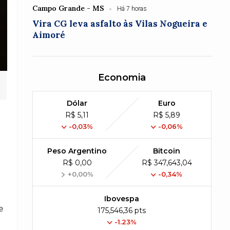
Campo Grande - MS
Há 7 horas
Vira CG leva asfalto às Vilas Nogueira e
Aimoré
Economia
Dólar
Euro
R$ 5,11
R$ 5,89
-0,03%
-0,06%
Peso Argentino
Bitcoin
R$ 0,00
R$ 347,643,04
+0,00%
-0,34%
Ibovespa
e
175,546,36 pts
-1.23%