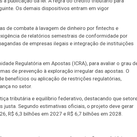
 publicação da lei. A regra do crédito tributário para
seguinte. Os demais dispositivos entram em vigor
 de combate à lavagem de dinheiro por fintechs e
 exigência de relatórios semestrais de conformidade por
ropagandas de empresas ilegais e integração de instituições
dade Regulatória em Apostas (ICRA), para avaliar o grau d
rmas de prevenção à exploração irregular das apostas. O
 benefícios ou aplicação de restrições regulatórias,
ança no setor.
ça tributária e equilíbrio federativo, destacando que setor
s justa. Segundo estimativas oficiais, o projeto deve gerar
26, R$ 6,3 bilhões em 2027 e R$ 6,7 bilhões em 2028.